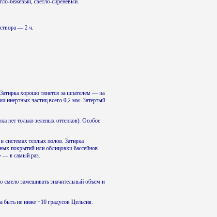
етло-бежевый, светло-сиреневый.
створа — 2 ч.
Затирка хорошо тянется за шпателем — на
ии инертных частиц всего 0,2 мм. Затертый
а нет только зеленых оттенков). Особое
 в системах теплых полов. Затирка
ьных покрытий или облицовки бассейнов
 — в самый раз.
о смело замешивать значительный объем и
а быть не ниже +10 градусов Цельсия.