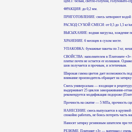
ЦВЕТ: белый, светло-голубой, голубовато-се
ФРАКЦИЯ: до 0,2 мм.
ПРИГОТОВЛЕНИЕ: смесь затворяют водой из р
РАСХОД СУХОЙ СМЕСИ: от 0,5 до 1,5 кг/кв
ВЫСЫХАНИЕ: водная нагрузка, хождение по 
ХРАНЕНИЕ: 6 месяцев в сухом месте.
УПАКОВКА: бумажные пакеты по 3 кг, мешки
СВОЙСТВА: наполнителем в Плитоните «З» с
плитке почти не остается ее излишков. Однак
шов получается и прочным, и эстетичным.
Широкая гамма цветов дает возможность подо
внимание производитель обращает на затирку
Смесь универсальна — входящие в рецептуру 
выдерживает 25 циклов замораживания-оттаи
рекомендуется модификация подороже (Плит
Прочность на сжатие — 5 МПа, прочность сц
НАНЕСЕНИЕ: смесь выпускается в крупной фа
спокойно работать, не боясь потерять часть м
Наносят затирку резиновым шпателем при тем
РЕЗЮМЕ: Плитонит «З» — материал с очень 