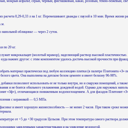
рый, мокрый асфальт, серый, черный, фисташковый, какао, розовый, темно-бежевый, св
асчета 0,29-0,33 л на 1 кг. Перемешивают дважды с паузой в 10 мин. Время жизни ра
.м.
напольной облицовке — через 2 суток.
 по 20 кг.
лужит микрокальцит (молотый мрамор), наделяющий раствор высокой пластичностью. 
о куда важнее другое: с этим компонентом удалось достичь высокой прочности при фракц
брать материал практически под любую коллекцию плитки (в палитре Плитонита «З» пок
 белого цвета. Она выполнена на датском белом цементе и имеет белизну 96-98%.
добавки позволяют использовать ее не только внутри, но и снаружи помещений, а также
вания и не боится обильного увлажнения дождевой водой. Однако для наружных напол
онит «Зф»), отличающаяся пониженным водопоглощением. А для фасадов Плитонит «З»
епления с керамикой — 0,5 МПа.
совке и имеет хорошую жизнеспособность — не менее 2 часов. При таком сроке можн
атериала.
пературе от +5 до +30 градусов Цельсия. При этом температура самого раствора должн
хорошими заявленными характеристиками и на удивление недорогой.