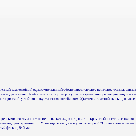
ленный влагостойкий однокомпонентный обеспечивает сильное начальное схватыванииван
самой древесины. Не абразивен: не портит режущие инструменты при завершающей обра
астворителей, устойчив к акустическим колебаниям. Удаляется влажной тканью до засых
еречными связями, состояние — вязкая жидкость, цвет — кремовый, после высыхания
ванию, срок хранения — 24 месяца. в заводской упаковке при 20°С, класс влагостойко
вый флакон, 946 мл.