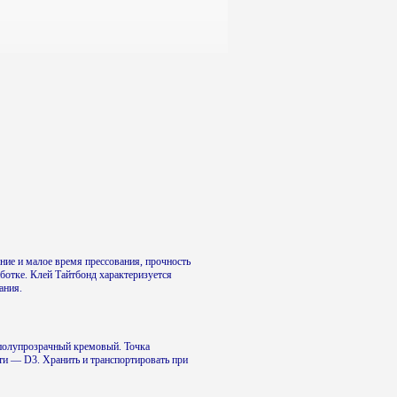
ие и малое время прессования, прочность
ботке. Клей Тайтбонд характеризуется
ания.
 полупрозрачный кремовый. Точка
сти — D3. Хранить и транспортировать при