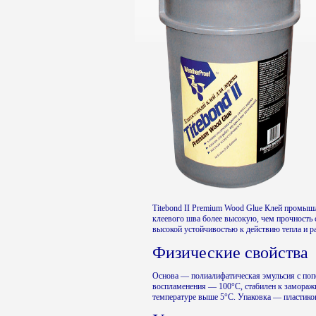
Titebond II Premium Wood Glue Клей промыш
клеевого шва более высокую, чем прочность 
высокой устойчивостью к действию тепла и р
Физические свойства
Основа — полиалифатическая эмульсия с поп
воспламенения — 100°С, стабилен к заморажи
температуре выше 5°С. Упаковка — пластико