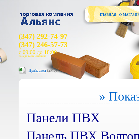
ГЛАВНАЯ
О МАГАЗИ
(347) 292-74-97
(347) 246-57-73
с 09:00 до 18:00
понедельник - пятница
Прайс-лист
(2Мб)
» Показ
Панели ПВХ
Панель ПВХ Волгоп